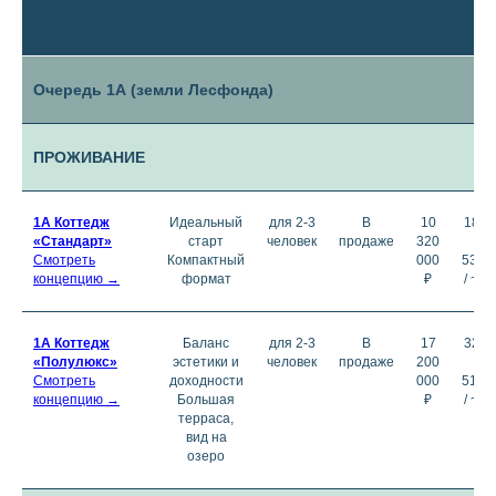
за
Очередь 1А (земли Лесфонда)
ПРОЖИВАНИЕ
1А
Коттедж
Идеальный
для 2-3
В
10
18 8
«Стандарт»
старт
человек
продаже
320
₽ /
Смотреть
Компактный
000
53,2
концепцию →
формат
₽
/ ~1
1А
Коттедж
Баланс
для 2-3
В
17
32 7
«Полулюкс»
эстетики и
человек
продаже
200
₽ /
Смотреть
доходности
000
51,6
концепцию →
Большая
₽
/ ~1
терраса,
вид на
озеро