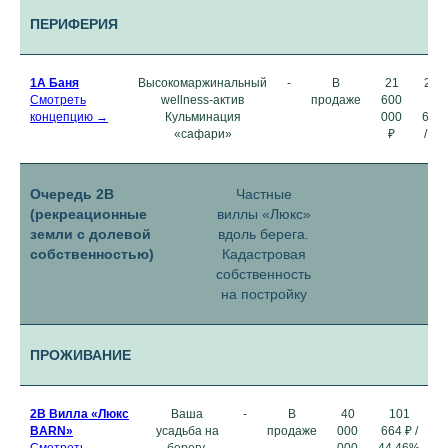
ПЕРИФЕРИЯ
1А
Баня
Высокомаржинальный
-
В
21
26 
Смотреть
wellness-актив
продаже
600
₽ 
концепцию →
Кульминация
000
66,
«сафари»
₽
/ ~
Очередь 2В
Частные
(рекреационные
виллы «Люкс»
земли с долевой
вдоль берега.
собственностью)
Кадастровая
собственность
на постройку
ПРОЖИВАНИЕ
2B
Вилла «Люкс
Ваша
-
В
40
101
BARN»
усадьба на
продаже
000
664 ₽ /