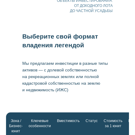
ОБЪЕКТЫ ИНВЕСТИРОВАНИЯ:
ОТ ДОХОДНОГО ЛОТА
ДО ЧАСТНОЙ УСАДЬБЫ
Выберите свой формат
владения легендой
Мы предлагаем инвестиции в разные типы
активов — с долевой собственностью
на рекреационных землях или полной
кадастровой собственностью на землю
и недвижимость (ИЖС)
Зона /
Ключевые
Вместимость
Статус
Стоимость
Про
Бизнес-
особенности
за 1 юнит
пок
юнит
(с